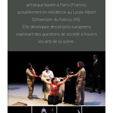
artistique basée à Paris (France),
actuellement en résidence au Lycée Albert
Schweitzer du Raincy (93).
Elle développe des projets européens
explorant des questions de société à travers
les arts de la scène.