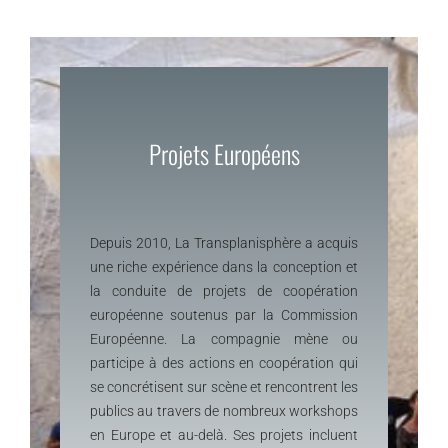
Projets Européens
Depuis 2010, La Transplanisphère a acquis
une riche expérience dans la conception et
la conduite de projets de coopération
européenne soutenus par la Commission
Européenne. La compagnie mène ou
participe à des actions en coopération qui
se concrétisent sur scène et rencontrent les
publics au travers de nombreux workshops
en Europe et au-delà. Ses projets incluent