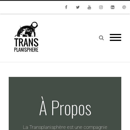
Facebook
Twitter
Youtube
Instagram
Linkedin
Emai
À Propos
La Transplanisphère est une compagnie