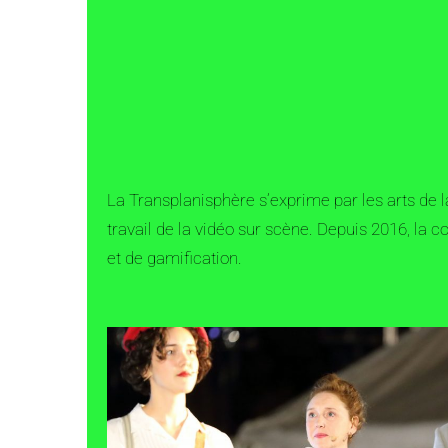
La Transplanisphère s’exprime par les arts de la
travail de la vidéo sur scène. Depuis 2016, l
et de gamification.