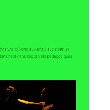
rès vite ouverte aux arts visuels par un
 notamment dans ses projets pédagogiques