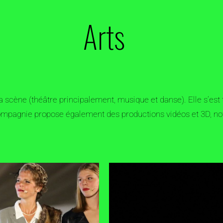
Arts
 scène (théâtre principalement, musique et danse). Elle s’est t
a compagnie propose également des productions vidéos et 3D,