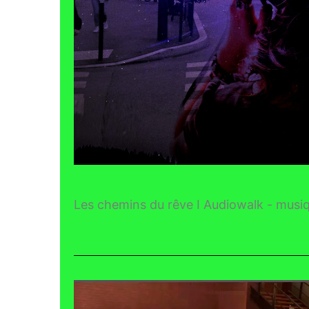
Les chemins du rêve I Audiowalk - musiq