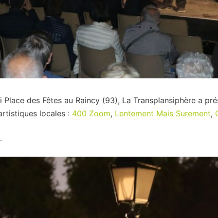
i Place des Fêtes au Raincy (93), La Transplansiphère a pré
rtistiques locales :
400 Zoom
,
Lentement Mais Surement
,
C
.